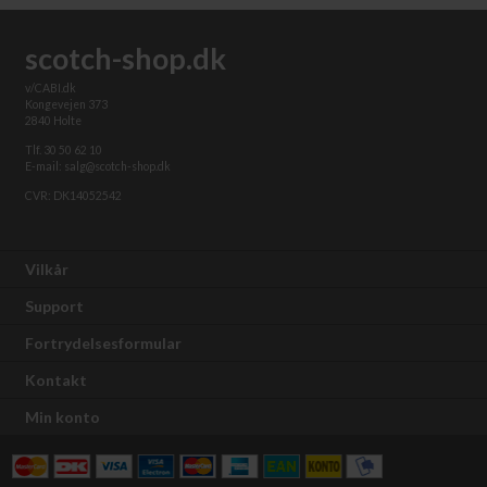
scotch-shop.dk
v/CABI.dk
Kongevejen 373
2840 Holte
Tlf. 30 50 62 10
E-mail: salg@scotch-shop.dk
CVR: DK14052542
Vilkår
Support
Fortrydelsesformular
Kontakt
Min konto