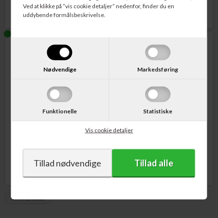
Ved at klikke på ”vis cookie detaljer” nedenfor, finder du en
uddybende formålsbeskrivelse.
Nødvendige
Markedsføring
Funktionelle
Statistiske
Varenr. 410612
Varenr. 410611
3M Command Bath Stor Krog til
3M Command Bath Sæbeskål +
Håndklæde + 2 Strips Hvid Plast 2,2
2 Strips Hvid Plast 0,9 kg
Vis cookie detaljer
kg
74,00
DKK
56,00
DKK
Vis med moms