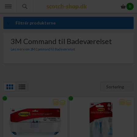
0
Filtrér produkterne
3M Command til Badeværelset
Læs mere om 3M Command til Badeværelset
3M Command Bath serien er en serie af 3M Command ophæng og kroge
specielt udviklet til badeværelset (du kan selvfølgelig også bruge 3M Command
Bath serien i køkkenet eller bryggerset). Vådrum som badeværelset er særlig
sårbart, når du bryder vådrumsforseglingen. Derfor er 3M Command Bath
genial, fordi du du kan monteres kroge, ophæng til håndklæder, små hylder og
ophængt til tandkrus helt uden brug af værktøj eller skruer. Med 3M Command
Bath ødelægger du altså ikke vådrumsforseglingen og du undgår at lave
Sortering
grimme huller i fliser eller ande beklædning.